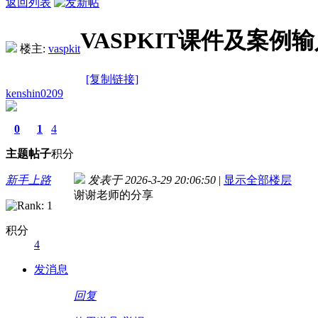
返回列表
VASPKIT课件及案例
楼主:
vaspkit
[复制链接]
kenshin0209
0
1
4
主题
帖子
积分
新手上路
发表于 2026-3-29 20:06:50
|
显示全部楼层
谢谢老师的分享
积分
4
发消息
回复