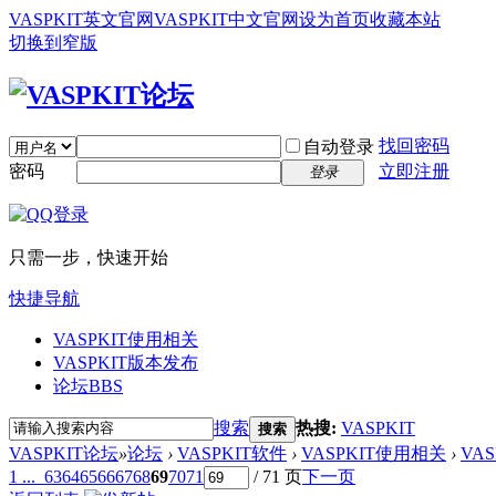
VASPKIT英文官网
VASPKIT中文官网
设为首页
收藏本站
切换到窄版
找回密码
自动登录
密码
立即注册
登录
只需一步，快速开始
快捷导航
VASPKIT使用相关
VASPKIT版本发布
论坛
BBS
搜索
热搜:
VASPKIT
搜索
VASPKIT论坛
»
论坛
›
VASPKIT软件
›
VASPKIT使用相关
›
VA
1 ...
63
64
65
66
67
68
69
70
71
/ 71 页
下一页