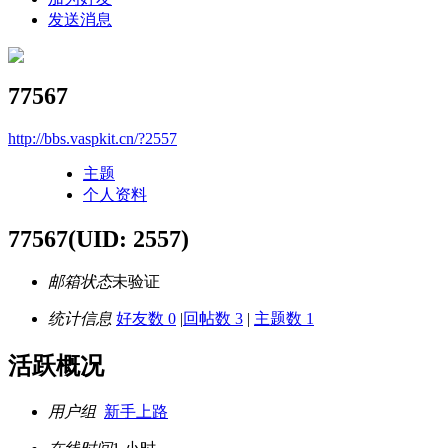
发送消息
77567
http://bbs.vaspkit.cn/?2557
主题
个人资料
77567
(UID: 2557)
邮箱状态
未验证
统计信息
好友数 0
|
回帖数 3
|
主题数 1
活跃概况
用户组
新手上路