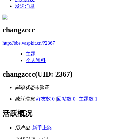
发送消息
changzccc
http://bbs.vaspkit.cn/?2367
主题
个人资料
changzccc
(UID: 2367)
邮箱状态
未验证
统计信息
好友数 0
|
回帖数 0
|
主题数 1
活跃概况
用户组
新手上路