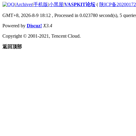
|
Archiver
|
手机版
|
小黑屋
|
VASPKIT论坛
(
陕ICP备2020017
GMT+8, 2026-8-9 18:12
, Processed in 0.023780 second(s), 5 queries
Powered by
Discuz!
X3.4
Copyright © 2001-2021, Tencent Cloud.
返回顶部