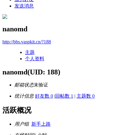
发送消息
nanomd
http://bbs.vaspkit.cn/?188
主题
个人资料
nanomd
(UID: 188)
邮箱状态
未验证
统计信息
好友数 0
|
回帖数 1
|
主题数 0
活跃概况
用户组
新手上路