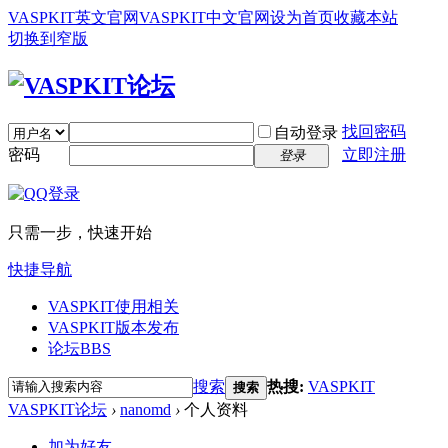
VASPKIT英文官网
VASPKIT中文官网
设为首页
收藏本站
切换到窄版
找回密码
自动登录
密码
立即注册
登录
只需一步，快速开始
快捷导航
VASPKIT使用相关
VASPKIT版本发布
论坛
BBS
搜索
热搜:
VASPKIT
搜索
VASPKIT论坛
›
nanomd
›
个人资料
加为好友