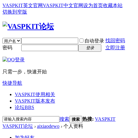
VASPKIT英文官网
VASPKIT中文官网
设为首页
收藏本站
切换到窄版
找回密码
自动登录
密码
立即注册
登录
只需一步，快速开始
快捷导航
VASPKIT使用相关
VASPKIT版本发布
论坛
BBS
搜索
热搜:
VASPKIT
搜索
VASPKIT论坛
›
aixiaodewo
›
个人资料
加为好友