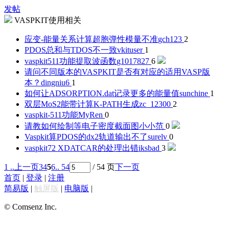
发帖
VASPKIT使用相关
应变-能量关系计算超胞弹性模量不准
gch123
2
PDOS总和与TDOS不一致
vkituser
1
vaspkit511功能提取波函数
g1017827
6
请问不同版本的VASPKIT是否有对应的适用VASP版
本？
dingniu6
1
如何让ADSORPTION.dat记录更多的能量值
sunchine
1
双层MoS2能带计算K-PATH生成
zc_12300
2
vaspkit-511功能
MyRen
0
请教如何绘制等电子密度截面图
小小范
0
Vaspkit算PDOS的dx2轨道输出不了
surelv
0
vaspkit72 XDATCAR的处理出错
iksbad
3
1 ..
上一页
3
4
5
6
.. 54
/ 54 页
下一页
首页
|
登录
|
注册
简易版
|
触屏版
|
电脑版
|
© Comsenz Inc.