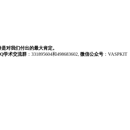
持是对我们付出的最大肯定。
QQ学术交流群
：331895604和498683602,
微信公众号
：VASPKIT