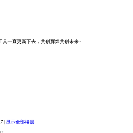
科研工具一直更新下去，共创辉煌共创未来~
07
|
显示全部楼层
17