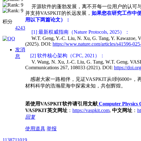
开源软件的蓬勃发展，离不开每一位用户的认可与传
并支持VASPKIT的长远发展，
如果您在研究工作中使用
用以下两篇论文）：
积分
4243
[1] 最新权威指南（Nature Protocols, 2025）：
W.T. Geng, Y.-C. Liu, N. Xu, G. Tang, Y. Kawazoe, V. 
(2025). DOI:
https://www.nature.com/articles/s41596-02
发消
[2] 软件核心架构（CPC, 2021）：
息
V. Wang, N. Xu, J.-C. Liu, G. Tang, W.T. Geng. VASPK
Communications 267, 108033 (2021). DOI:
https://doi.o
感谢大家一路相伴，见证VASPKIT从0到6000+，
材料科学的浩瀚星海中探索未知，共创辉煌。
若使用VASPKIT软件请引用文献
Computer Physics C
VASPKIT英文网址
：
https://vaspkit.com
,
中文网址
：
ht
回复
使用道具
举报
1138711019