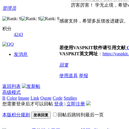
厉害厉害！ 学无止境，希望va
管理员
感谢支持，希望多反馈改进建议。
积分
4243
若使用VASPKIT软件请引用文献
C
VASPKIT英文网址
：
https://vaspki
发消息
回复
使用道具
举报
返回列表
高级模式
B
Color
Image
Link
Quote
Code
Smilies
您需要登录后才可以回帖
登录
|
立即注册
本版积分规则
回帖后跳转到最后一页
发表回复