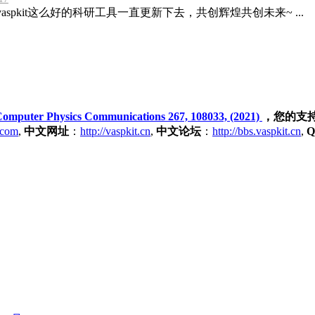
spkit这么好的科研工具一直更新下去，共创辉煌共创未来~ ...
omputer Physics Communications 267, 108033, (2021)
，您的支
t.com
,
中文网址
：
http://vaspkit.cn
,
中文论坛
：
http://bbs.vaspkit.cn
,