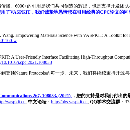
播。6000+的引用是我们共同创造的辉煌，也是支撑开发团
了VASPKIT，我们诚挚地恳请您在引用经典的CPC论文的同时，增加
Wang. Empowering Materials Science with VASPKIT: A Toolkit for En
5-01160-w
IT: A User-Friendly Interface Facilitating High-Throughput Comput
rg/10.1016/j.cpc.2021.108033
再到登顶Nature Protocols的每一步。未来，我们将继续
ommunications 267, 108033, (2021)
，您的支持是对我们付出的
tp://vaspkit.cn
,
中文论坛
：
http://bbs.vaspkit.cn
,
QQ学术交流群
：33