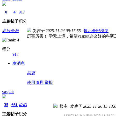
0
4
917
主题
帖子
积分
高级会员
发表于 2025-11-24 09:17:55
|
显示全部楼层
厉害厉害！
学无止境，希望vaspkit这么好的
积分
917
发消息
回复
使用道具
举报
vaspkit
35
661
4243
楼主
|
发表于 2025-11-26 15:13:
主题
帖子
积分
1138711019 发表于 2025-11-24 09: