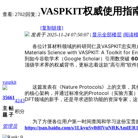
VASPKIT权威使用指
查看:
2702
|
回复:
2
[复制链接]
发表于 2025-11-24 07:50:07
|
显示全部楼层
|
阅读
各位计算材料领域的科研同仁及VASPKIT忠实用户
Materials Science with VASPKIT: A Toolk
到如今谷歌学术（Google Scholar）引用数突破
6
顶级学术界的权威背书，更标志着这款“高引用”软
vaspkit
这篇发表在《Nature Protocols》上的
的核心架构，并通过标准化的Protocol（实验
35
661
DFT领域的新手，还是寻求进阶功能的资深专家，
4243
主
帖
积分
题
子
为了方便各位用户第一时间查阅和学习这份宝贵的
管理员
https://pan.baidu.com/s/1LkyuSy8t8IVuNRKAmIER