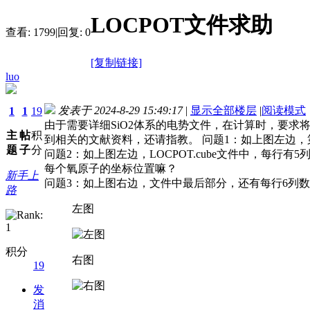
LOCPOT文件求助
查看:
1799
|
回复:
0
[复制链接]
luo
发表于 2024-8-29 15:49:17
|
显示全部楼层
|
阅读模式
1
1
19
由于需要详细SiO2体系的电势文件，在计算时，要求将L
主
帖
积
到相关的文献资料，还请指教。 问题1：如上图左边，第一行
题
子
分
问题2：如上图左边，LOCPOT.cube文件中，每
每个氧原子的坐标位置嘛？
新手上
问题3：如上图右边，文件中最后部分，还有每行6列
路
左图
积分
右图
19
发
消