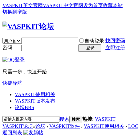
VASPKIT英文官网
VASPKIT中文官网
设为首页
收藏本站
切换到窄版
找回密码
自动登录
密码
立即注册
登录
只需一步，快速开始
快捷导航
VASPKIT使用相关
VASPKIT版本发布
论坛
BBS
搜索
热搜:
VASPKIT
搜索
VASPKIT论坛
»
论坛
›
VASPKIT软件
›
VASPKIT使用相关
›
LO
返回列表