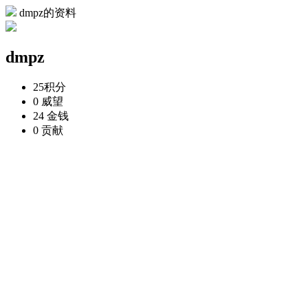
dmpz的资料
dmpz
25
积分
0
威望
24
金钱
0
贡献