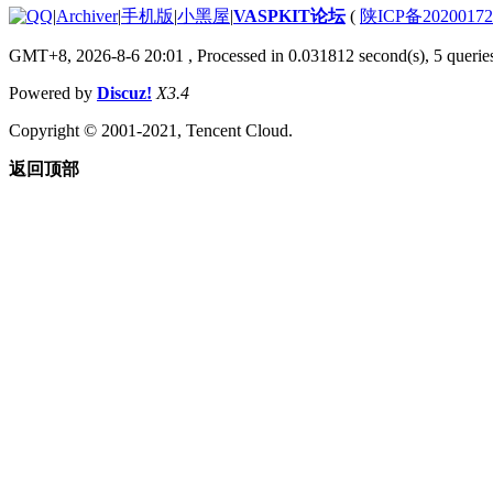
|
Archiver
|
手机版
|
小黑屋
|
VASPKIT论坛
(
陕ICP备2020017
GMT+8, 2026-8-6 20:01
, Processed in 0.031812 second(s), 5 queries
Powered by
Discuz!
X3.4
Copyright © 2001-2021, Tencent Cloud.
返回顶部