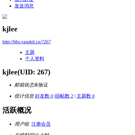
发送消息
kjlee
http://bbs.vaspkit.cn/?267
主题
个人资料
kjlee
(UID: 267)
邮箱状态
未验证
统计信息
好友数 0
|
回帖数 2
|
主题数 0
活跃概况
用户组
注册会员