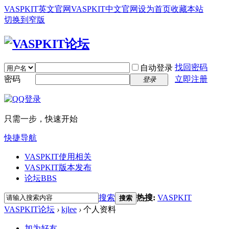
VASPKIT英文官网
VASPKIT中文官网
设为首页
收藏本站
切换到窄版
找回密码
自动登录
密码
立即注册
登录
只需一步，快速开始
快捷导航
VASPKIT使用相关
VASPKIT版本发布
论坛
BBS
搜索
热搜:
VASPKIT
搜索
VASPKIT论坛
›
kjlee
›
个人资料
加为好友