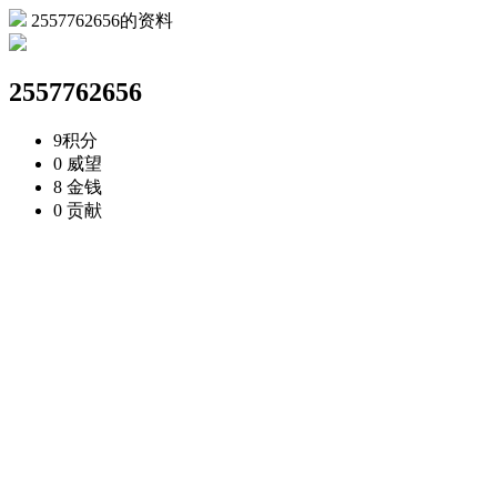
2557762656的资料
2557762656
9
积分
0
威望
8
金钱
0
贡献